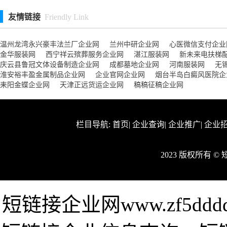
友情链接
Friendly Link
温州龙湾永兴豪丰法兰厂企业网
兰州中研企业网
心医微信支付企业
金华服装网
西宁祥云殡葬服务企业网
湛江服装网
新未来电扶梯
庆云县鲁冠文体设备制造企业网
成都墓地企业网
河南服装网
无
淮安裕丰盈金属制品企业网
企业官网企业网
烟台半岛白癜风医院企
耒阳金蝶企业网
天津正远货运企业网
稿稿征稿企业网
栏目导航:
首页
|
企业查询
|
企业推广
|
企业
2023 版权所有 
短链接企业网www.zf5ddddd